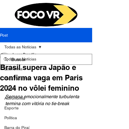
Post
Todas as Notícias
Lucas Brandão
Todas as Notícias
24 de set. de 2023
2 min de leitura
Brasil supera Japão e
Economia
confirma vaga em Paris
Volta Redonda
2024 no vôlei feminino
Lazer
Semana emocionalmente turbulenta 
Astronomia
termina com vitória no tie-break
Esporte
Política
Barra do Piraí