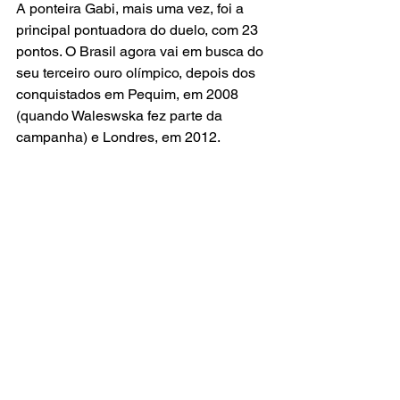
A ponteira Gabi, mais uma vez, foi a 
principal pontuadora do duelo, com 23 
pontos. O Brasil agora vai em busca do 
seu terceiro ouro olímpico, depois dos 
conquistados em Pequim, em 2008 
(quando Waleswska fez parte da 
campanha) e Londres, em 2012.
Em Tóquio, as brasileiras acabaram 
com a prata, derrotadas na decisão 
pelos Estados Unidos.
Fonte: Agência Brasil
Esporte