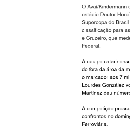
O Avaí/Kindermann d
estádio Doutor Hercíl
Supercopa do Brasil 
classificação para a
e Cruzeiro, que mede
Federal.
A equipe catarinense
de fora da área da m
o marcador aos 7 mi
Lourdes González vo
Martínez deu número
A competição prosse
confrontos no doming
Ferroviária.