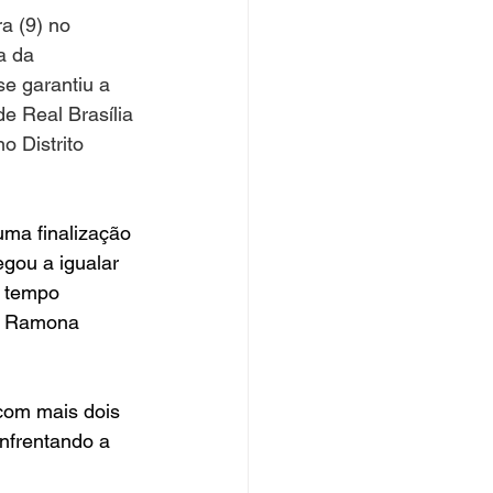
ra (9) no 
a da 
se garantiu a 
e Real Brasília 
 Distrito 
uma finalização 
gou a igualar 
o tempo 
s Ramona 
com mais dois 
nfrentando a 