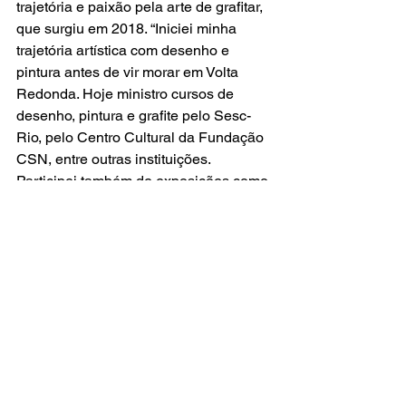
trajetória e paixão pela arte de grafitar, 
que surgiu em 2018. “Iniciei minha 
trajetória artística com desenho e 
pintura antes de vir morar em Volta 
Redonda. Hoje ministro cursos de 
desenho, pintura e grafite pelo Sesc-
Rio, pelo Centro Cultural da Fundação 
CSN, entre outras instituições. 
Participei também de exposições como 
artista e também como curador. Busco, 
através do meu trabalho, abordar 
diferentes linguagens que vão de 
técnicas tradicionais de pintura ao 
desenho digital, passando pelo grafite 
e ilustrações de rótulos de produtos”, 
concluiu o artista. 