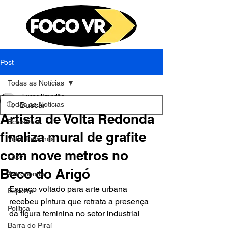
Post
Todas as Notícias
Lucas Brandão
Todas as Notícias
26 de out. de 2023
2 min de leitura
Artista de Volta Redonda
Economia
finaliza mural de grafite
Volta Redonda
com nove metros no
Lazer
Beco do Arigó
Astronomia
Espaço voltado para arte urbana 
Esporte
recebeu pintura que retrata a presença 
Política
da figura feminina no setor industrial
Barra do Piraí