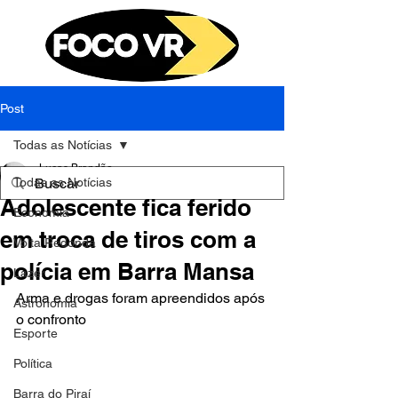
Post
Todas as Notícias
Lucas Brandão
Todas as Notícias
3 de out. de 2023
1 min de leitura
Adolescente fica ferido
Economia
em troca de tiros com a
Volta Redonda
polícia em Barra Mansa
Lazer
Arma e drogas foram apreendidos após 
Astronomia
o confronto
Esporte
Política
Barra do Piraí