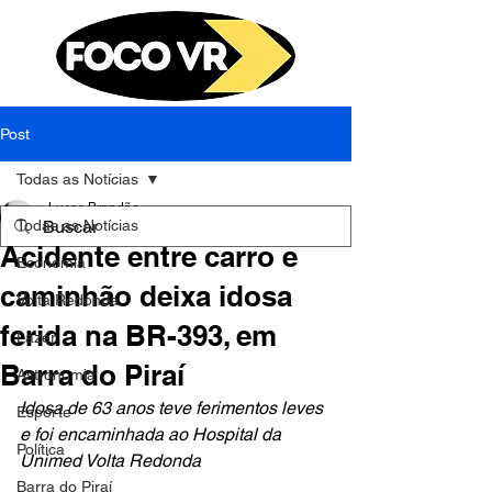
Post
Todas as Notícias
Lucas Brandão
Todas as Notícias
14 de mar. de 2025
1 min de leitura
Acidente entre carro e
Economia
caminhão deixa idosa
Volta Redonda
ferida na BR-393, em
Lazer
Barra do Piraí
Astronomia
Idosa de 63 anos teve ferimentos leves 
Esporte
e foi encaminhada ao Hospital da 
Política
Unimed Volta Redonda
Barra do Piraí