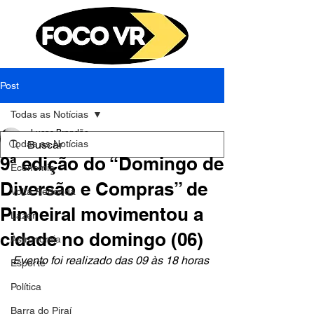
Post
Todas as Notícias
Lucas Brandão
Todas as Notícias
7 de ago. de 2023
2 min de leitura
9ª edição do “Domingo de
Economia
Diversão e Compras” de
Volta Redonda
Pinheiral movimentou a
Lazer
cidade no domingo (06)
Astronomia
Evento foi realizado das 09 às 18 horas
Esporte
Política
Barra do Piraí